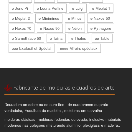
ø Jonc Pi
ø Louna Perline
ø Luigi
ø Méplat 1
ø Méplat 2
ø Miniminus
ø Minus
ø Naxos 50
ø Naxos 70
ø Naxos 90
ø Néron
ø Pythagore
ø Samothrace 50
ø Taïna
ø Thales
øø Table
øøø Exclusif et Spécial
øøøø Miroirs spéciaux
Fabricante de molduras e cuadros de arte
Douradura ao cobre ou de ouro fino , de ouro branco ou prata
verdadeira, Escultura de madeira , molduras em carvalho
molduras clásicas, molduras redondas ou ovado, inclusive materiais
modernos nas coleçoes misturando aluminio, plexiglass e madeira..