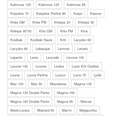
Kalimnos 100
Kalimnos 125
Kalimnos 65
Karpatos 70
Karpatos Perline 80
Karpo
Kassos
Khéa GM
Khéa PM
Khéops 20
Khéops 30
Khéops 95*50
Khio GM
Khio PM
Kina
Koolbak
Koolbak Haute
Kriti
Lacydon 60
Lacydon 80
Lebasque
Lemnos
Lenaric
Lepante
Leros
Leucade
Levone 100
Levone 140
Licorne
Lindos
Louis XIV Oreilles
Louna
Louna Perline
Louxor
Lucio 70
Lydie
Mac 130
Mac 50
Macedonia
Magma 135
Magma 135 Double Pente
Magma 160
Magma 160 Double Pente
Magma 95
Marcas
Marie-Louise
Mastard 60
Max'm
Mégacorfou