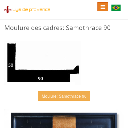
Toggle
Toggle
Lys de provence
navigation
language
Moulure des cadres: Samothrace 90
Moulure: Samothrace 90