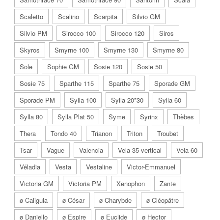
Scaletto
Scalino
Scarpita
Silvio GM
Silvio PM
Sirocco 100
Sirocco 120
Siros
Skyros
Smyrne 100
Smyrne 130
Smyrne 80
Sole
Sophie GM
Sosie 120
Sosie 50
Sosie 75
Sparthe 115
Sparthe 75
Sporade GM
Sporade PM
Sylla 100
Sylla 20*30
Sylla 60
Sylla 80
Sylla Plat 50
Syme
Syrinx
Thèbes
Thera
Tondo 40
Trianon
Triton
Troubet
Tsar
Vague
Valencia
Vela 35 vertical
Vela 60
Véladia
Vesta
Vestaline
Victor-Emmanuel
Victoria GM
Victoria PM
Xenophon
Zante
ø Caligula
ø César
ø Charybde
ø Cléopâtre
ø Daniello
ø Espire
ø Euclide
ø Hector