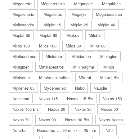
Mégacreta
Mégacretabis
Mégaegée
Mégakhéa
Mégalenaric
Mégaleros
Mégalys
Méganausicaa
Melissandre
Méplat 15
Méplat 25
Méplat 40
Méplat 50
Méplat 60
Mickey
Milobis
Milos 130
Milos 160
Milos 60
Milos 80
Miniboudreco
Minicreta
Minidanton
Miniégine
Minigizeh
Minikabestros
Minimagma
Minipi
Minisyme
Miroirs collection
Mistral
Mistral Bis
Mycènes 65
Mycènes 90
Nabo
Nauplie
Nausicaa
Naxos 115
Naxos 115 Bis
Naxos 150
Naxos 150 Bis
Naxos 20
Naxos 30
Naxos 50
Naxos 70
Naxos 90
Naxos 90 Bis
Naxos Neess
Nefertari
Néocorfou L : 90 mm / H: 25 mm
Nihil