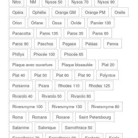
Nitro
NM
Nysos 50
Nysos 70
Nysos 90
Opéra
Ophélie
Orange GM
Orange PM
Orelle
Orion
Orlane
Ossa
Ovide
Pamier 130
Panacotta
Paros 135
Paros 35
Paros 65
Paros 90
Paschos
Pegase
Péléas
Penna
Phillys
Phocée 100
Phocée 65
Plaque avec ouverture
Plaque biseautée
Plat 20
Plat 40
Plat 50
Plat 60
Plat 90
Polynice
Porsenna
Psara
Rhodes 110
Rhodes 125
Rivarolo 40
Rivarolo 50
Rivarolo 80
Riversmyrne 100
Riversmyrne 130
Riversmyrne 80
Roma
Romana
Roxane
Saint Petersbourg
Salamine
Salonique
Samothrace 50
Samothrace 70
Samothrace 90
Santorin
Scala