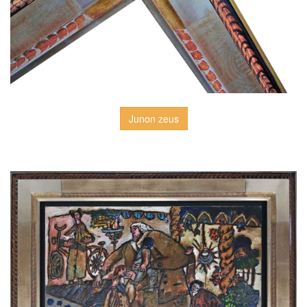
Junon zeus