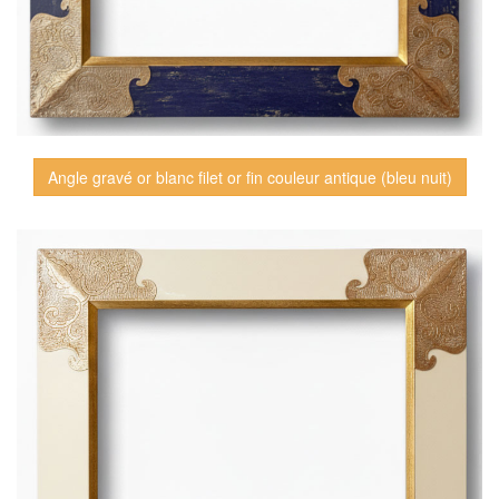
Angle gravé or blanc filet or fin couleur antique (bleu nuit)