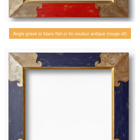
Angle gravé or blanc filet or fin couleur antique (rouge vif)