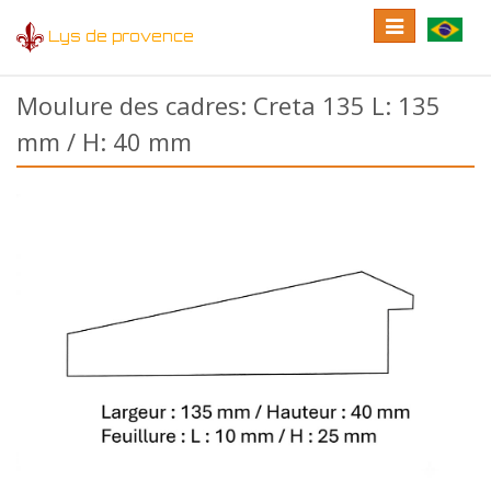
Toggle
Toggle
Lys de provence
navigation
language
Moulure des cadres: Creta 135 L: 135
mm / H: 40 mm