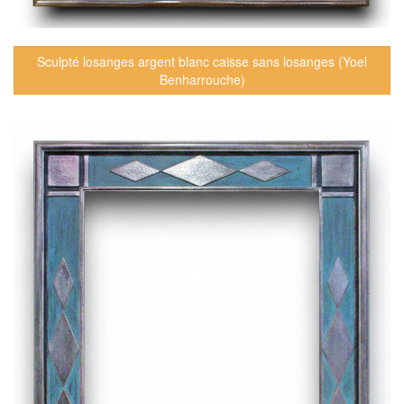
Sculpté losanges argent blanc caisse sans losanges (Yoel
Benharrouche)