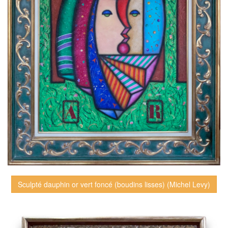
Sculpté dauphin or vert foncé (boudins lisses) (Michel Levy)