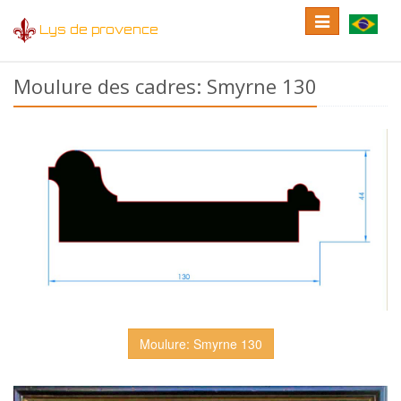
Toggle
Toggle
Lys de provence
navigation
language
Moulure des cadres: Smyrne 130
Moulure: Smyrne 130