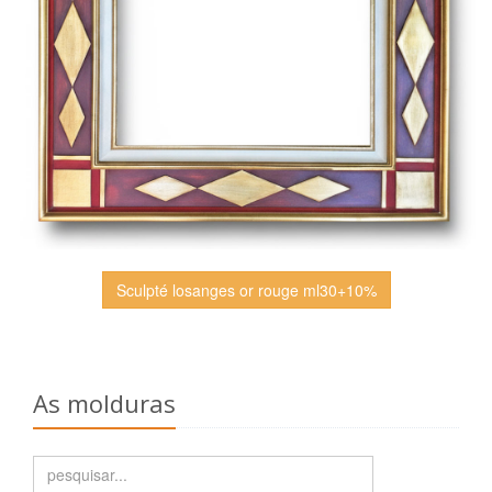
Sculpté losanges or rouge ml30+10%
As molduras