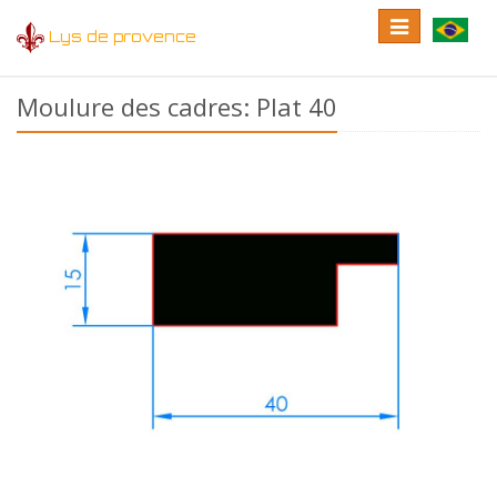
Toggle
Toggle
Lys de provence
navigation
language
Moulure des cadres: Plat 40