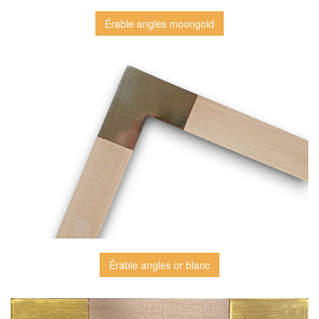
Érable angles moongold
Érable angles or blanc