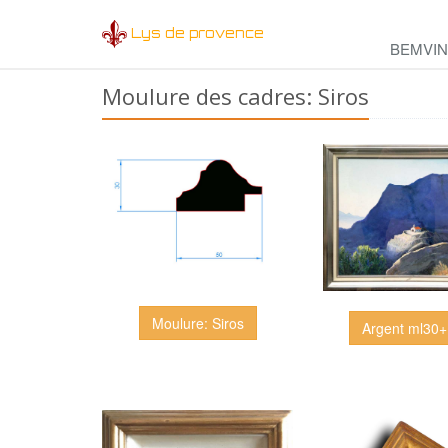
Lys de provence
BEMVI
Moulure des cadres: Siros
Moulure: Siros
Argent ml30