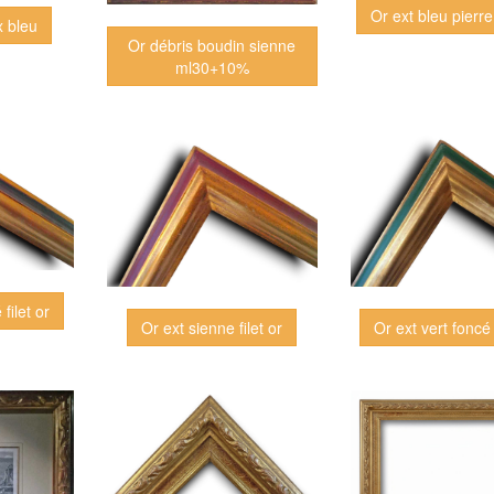
Or ext bleu pierre 
x bleu
Or débris boudin sienne
ml30+10%
filet or
Or ext sienne filet or
Or ext vert foncé f