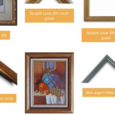
Sculpté Louis XIII mlc45
gravé
Sculpté Louis XII
 XIII
gravé
Strié argent filets
in brûlé