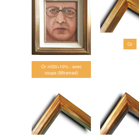
Or
Or ml30+10% - avec
coups (Miramad)