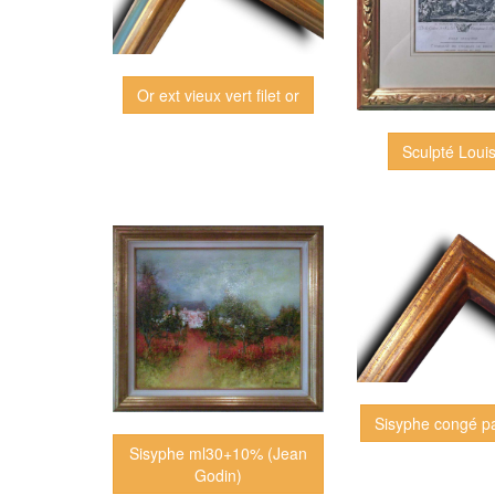
Or ext vieux vert filet or
Sculpté Louis
Sisyphe congé pa
Sisyphe ml30+10% (Jean
Godin)