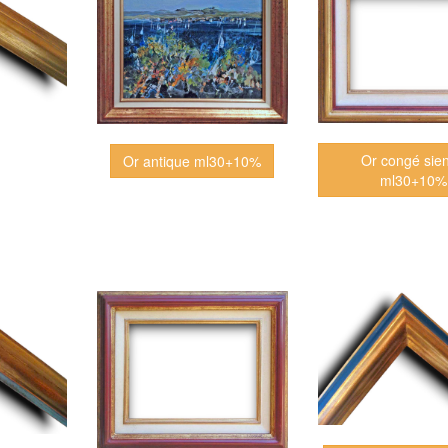
Or congé sie
Or antique ml30+10%
ml30+10%