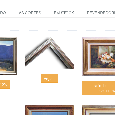
NDO
AS CORTES
EM STOCK
REVENDEDOR
Argent
+10%
Ivoire boudin
ml30+10%