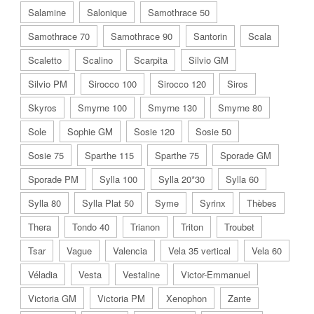
Salamine
Salonique
Samothrace 50
Samothrace 70
Samothrace 90
Santorin
Scala
Scaletto
Scalino
Scarpita
Silvio GM
Silvio PM
Sirocco 100
Sirocco 120
Siros
Skyros
Smyrne 100
Smyrne 130
Smyrne 80
Sole
Sophie GM
Sosie 120
Sosie 50
Sosie 75
Sparthe 115
Sparthe 75
Sporade GM
Sporade PM
Sylla 100
Sylla 20*30
Sylla 60
Sylla 80
Sylla Plat 50
Syme
Syrinx
Thèbes
Thera
Tondo 40
Trianon
Triton
Troubet
Tsar
Vague
Valencia
Vela 35 vertical
Vela 60
Véladia
Vesta
Vestaline
Victor-Emmanuel
Victoria GM
Victoria PM
Xenophon
Zante