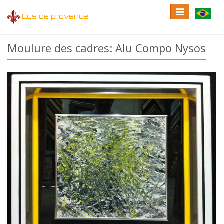
Toggle
Toggle
Lys de provence
navigation
language
Moulure des cadres: Alu Compo Nysos