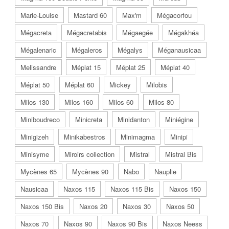
Marie-Louise
Mastard 60
Max'm
Mégacorfou
Mégacreta
Mégacretabis
Mégaegée
Mégakhéa
Mégalenaric
Mégaleros
Mégalys
Méganausicaa
Melissandre
Méplat 15
Méplat 25
Méplat 40
Méplat 50
Méplat 60
Mickey
Milobis
Milos 130
Milos 160
Milos 60
Milos 80
Miniboudreco
Minicreta
Minidanton
Miniégine
Minigizeh
Minikabestros
Minimagma
Minipi
Minisyme
Miroirs collection
Mistral
Mistral Bis
Mycènes 65
Mycènes 90
Nabo
Nauplie
Nausicaa
Naxos 115
Naxos 115 Bis
Naxos 150
Naxos 150 Bis
Naxos 20
Naxos 30
Naxos 50
Naxos 70
Naxos 90
Naxos 90 Bis
Naxos Neess