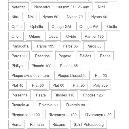
Nefertari
Néocorfou L : 90 mm / H: 25 mm
Nihil
Nitro
NM
Nysos 50
Nysos 70
Nysos 90
Opéra
Ophélie
Orange GM
Orange PM
Orelle
Orion
Orlane
Ossa
Ovide
Pamier 130
Panacotta
Paros 135
Paros 35
Paros 65
Paros 90
Paschos
Pegase
Péléas
Penna
Phillys
Phocée 100
Phocée 65
Plaque avec ouverture
Plaque biseautée
Plat 20
Plat 40
Plat 50
Plat 60
Plat 90
Polynice
Porsenna
Psara
Rhodes 110
Rhodes 125
Rivarolo 40
Rivarolo 50
Rivarolo 80
Riversmyrne 100
Riversmyrne 130
Riversmyrne 80
Roma
Romana
Roxane
Saint Petersbourg