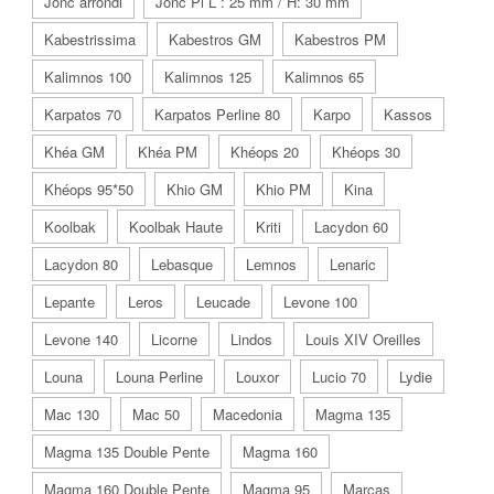
Jonc arrondi
Jonc Pi L : 25 mm / H: 30 mm
Kabestrissima
Kabestros GM
Kabestros PM
Kalimnos 100
Kalimnos 125
Kalimnos 65
Karpatos 70
Karpatos Perline 80
Karpo
Kassos
Khéa GM
Khéa PM
Khéops 20
Khéops 30
Khéops 95*50
Khio GM
Khio PM
Kina
Koolbak
Koolbak Haute
Kriti
Lacydon 60
Lacydon 80
Lebasque
Lemnos
Lenaric
Lepante
Leros
Leucade
Levone 100
Levone 140
Licorne
Lindos
Louis XIV Oreilles
Louna
Louna Perline
Louxor
Lucio 70
Lydie
Mac 130
Mac 50
Macedonia
Magma 135
Magma 135 Double Pente
Magma 160
Magma 160 Double Pente
Magma 95
Marcas