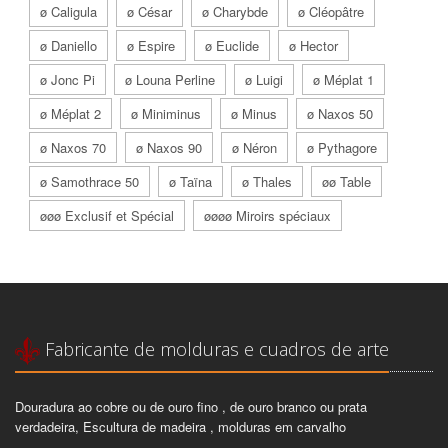
ø Caligula
ø César
ø Charybde
ø Cléopâtre
ø Daniello
ø Espire
ø Euclide
ø Hector
ø Jonc Pi
ø Louna Perline
ø Luigi
ø Méplat 1
ø Méplat 2
ø Miniminus
ø Minus
ø Naxos 50
ø Naxos 70
ø Naxos 90
ø Néron
ø Pythagore
ø Samothrace 50
ø Taïna
ø Thales
øø Table
øøø Exclusif et Spécial
øøøø Miroirs spéciaux
Fabricante de molduras e cuadros de arte
Douradura ao cobre ou de ouro fino , de ouro branco ou prata
verdadeira, Escultura de madeira , molduras em carvalho