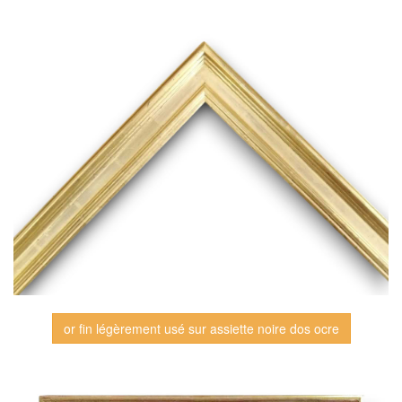
or fin légèrement usé sur assiette noire dos ocre