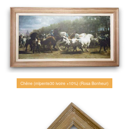
Chêne (mlpente30 ivoire +10%) (Rosa Bonheur)