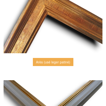
Arès (usé leger patiné)