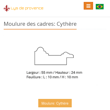
Toggle
Toggle
Lys de provence
navigation
language
Moulure des cadres: Cythère
Moulure: Cythère